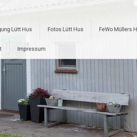
gung Lütt Hus
Fotos Lütt Hus
FeWo Müllers 
t
Impressum