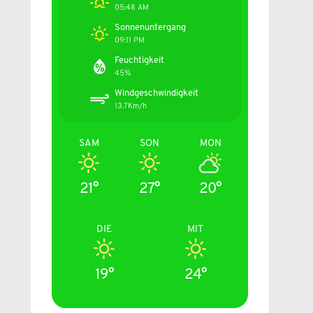
05:48 AM
Sonnenuntergang
09:11 PM
Feuchtigkeit
45%
Windgeschwindigkeit
13.7Km/h
SAM
SON
MON
21°
27°
20°
DIE
MIT
19°
24°